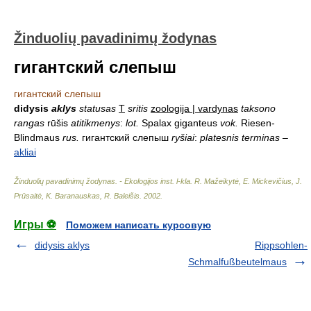
Žinduolių pavadinimų žodynas
гигантский слепыш
гигантский слепыш
didysis
aklys
statusas
T
sritis
zoologija | vardynas
taksono
rangas
rūšis
atitikmenys
:
lot.
Spalax giganteus
vok.
Riesen-
Blindmaus
rus.
гигантский слепыш
ryšiai
:
platesnis terminas
–
akliai
Žinduolių pavadinimų žodynas. - Ekologijos inst. l-kla
.
R. Mažeikytė, E. Mickevičius, J.
Prūsaitė, K. Baranauskas, R. Baleišis
.
2002
.
Игры ⚽
Поможем написать курсовую
didysis aklys
Rippsohlen-
Schmalfußbeutelmaus