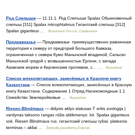
Род Слепыши
— 11.11.1. Род Слепыши Spalax Обыкновенный
слепыш [311] Spalax mkrophtalmus Гигантский слепыш [312]
Spalax giganteus …
Животные России. Справочник
Предкавказье
— Предкавказье преимущественно равнинная
территория к северу от предгорий Большого Кавказа,
ограниченная с севера Кумо Манычской впадиной, Сальско
Манычской грядой с возвышенностью Ергени, с запада
Азовским морем и Керченским проливом, с… …
Википедия
Список млекопитающих, занесённых в Красную книгу
Казахстана
— Список млекопитающих, занесённых в Красную
книгу Казахстана. Содержание 1 Отряд Насекомоядные 1.1
Семейство Землеройковые …
Википедия
Riesen-Blindmaus
— didysis aklys statusas T sritis zoologija |
vardynas taksono rangas rūšis atitikmenys: lot. Spalax giganteus
vok. Riesen Blindmaus rus. гигантский слепыш ryšiai: platesnis
terminas – akliai …
Žinduolių pavadinimų žodynas