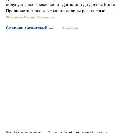
полупустынях Прикаспия от Дагестана до дельты Волги.
Предпочитает влажные места долины рек, лесные… …
Животные России. Справочник
Слепыш гигантский
— …
Википедия
Spalax giganteus
— ? Гигантский слепыш Научная